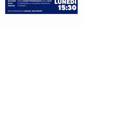
CONTATTI
MAIL:
info@parrocchiasantagiulia.com
Tel. Parroco:
338 43 65 144
Per
consigli
riguardanti il
sito
scrivere su
WhatsApp (Web D.):
375 5139 363
Privacy Policy
|
Terms & Condition
|
Contatti
|
Donazioni
|
Turni Bar