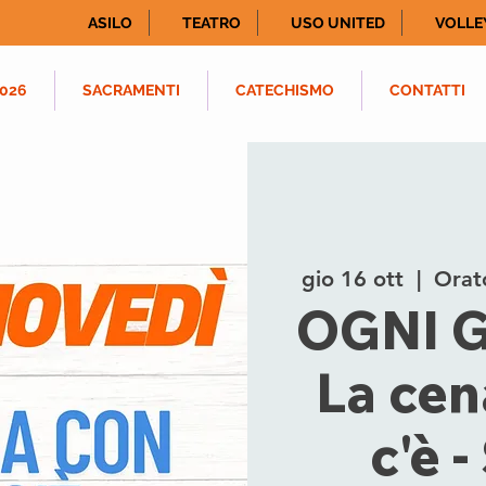
ASILO
TEATRO
USO UNITED
VOLLE
026
SACRAMENTI
CATECHISMO
CONTATTI
gio 16 ott
  |  
Orato
OGNI G
La cen
c'è 