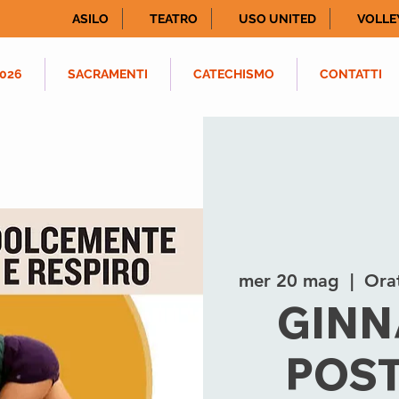
ASILO
TEATRO
USO UNITED
VOLLE
026
SACRAMENTI
CATECHISMO
CONTATTI
mer 20 mag
  |  
Orat
GINN
POS