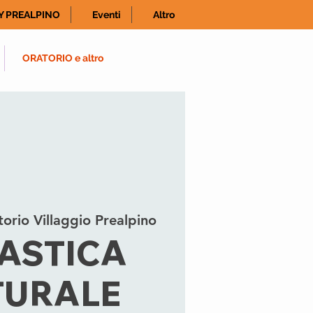
Y PREALPINO
Eventi
Altro
ORATORIO e altro
orio Villaggio Prealpino
ASTICA
TURALE