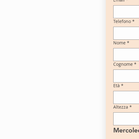
Telefono
*
Nome
*
Cognome
*
Età
*
Altezza
*
Mercoled